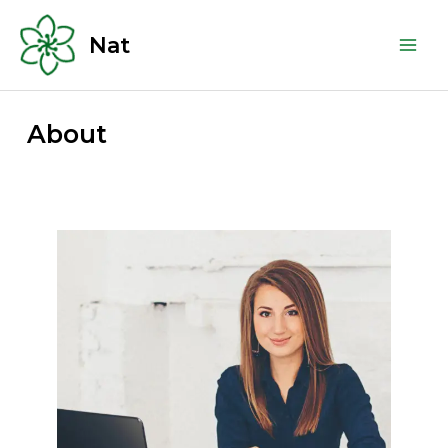
跳
Main
至
Nat
Men
主
要
內
About
容